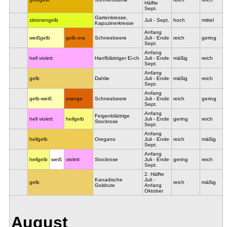
Hälfte
Sept.
Gartenkresse,
zitronengelb
Juli - Sept.
hoch
mittel
Kapuzinerkresse
Anfang
weißgelb
gelb-ora
Schneebeere
Juli - Ende
reich
gering
Sept.
Anfang
hell violett
Hanfblättriger Ei-ch
Juli - Ende
mäßig
reich
Sept.
Anfang
gelb
Dahlie
Juli - Ende
mäßig
reich
Sept.
Anfang
gelb-weiß
orange
Schneebeere
Juli - Ende
reich
gering
Sept.
Anfang
Feigenblättrige
hell violett
hellgelb
Juli - Ende
gering
reich
Stockrose
Sept.
Anfang
hellgelb
Oregano
Juli - Ende
reich
mäßig
Sept.
Anfang
hellgelb
weiß
violett
Stockrose
Juli - Ende
gering
reich
Sept.
2. Hälfte
Kanadische
Juli -
gelb
reich
mäßig
Goldrute
Anfang
Oktober
August