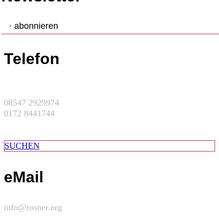
· abonnieren
Telefon
08547 2929974
0172 8441744
SUCHEN
eMail
info@rosner.org