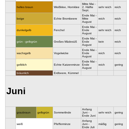
Mitte Mai -
helles braun
Weißklee, Hornklee
2. Hälfte
sehr reich
reich
Sept.
Ende Mai -
beige
Echte Brombeere
Mitte
reich
reich
August
Ende Mai -
dunkelgelb
Fenchel
Ende
sehr reich
reich
August
Ende Mai -
grün - gelbgrün
Großes Mädesüß
Ende
kein
reich
August
Ende Mai -
wachsgelb
Vogelwicke
Ende
reich
reich
August
Ende Mai -
gelblich
Echte Katzenminze
Ende
reich
gering
August
bräunlich
Erdbeere, Kümmel
Juni
Anfang
graubraun
gelbgrün
Sommerlinde
Juni -
sehr reich
gering
Ende Juni
Anfang
weiß
Pfefferminze
Juni -
mäßig
gering
Ende Juli