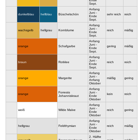
Ende
Sept.
Anfang
Juni -
dunkelblau
hellblau
Büschelschön
sehr reich
reich
Ende
Sept.
Anfang
Juni -
wachsgelb
hellgrau
Kornblume
reich
mäßig
Ende
Sept.
Anfang
Juni -
orange
Schafgarbe
gering
mäßig
Ende
Sept.
Anfang
Juni -
braun
Rotklee
reich
reich
Ende
Sept.
Anfang
Juni -
orange
Margerite
mäßig
gering
Anfang
Oktober
Anfang
Forrests
Juni -
orange
kein
reich
Johanniskraut
Ende
Oktober
Anfang
Juni -
weiß
Wilde Malve
reich
gering
Ende
Oktober
Anfang
Juni -
hellgrau
Feldthymian
reich
mäßig
Ende
Oktober
2. Hälfte