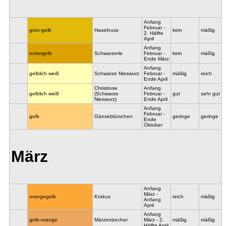
Anfang
Februar -
grün-gelb
Haselnuss
kein
mäßig
2. Hälfte
April
Anfang
ockergelb
Schwarzerle
Februar -
kein
mäßig
Ende März
Anfang
gelblich weiß
Schwarze Nieswurz
Februar -
mäßig
reich
Ende April
Christrose
Anfang
gelblich weiß
(Schwarze
Februar -
gut
sehr gut
Nieswurz)
Ende April
Anfang
Februar -
gelb
Gänseblümchen
geringe
geringe
Ende
Oktober
März
Anfang
März -
orangegelb
Krokus
reich
mäßig
Anfang
April
Anfang
gelb-orange
Märzenbecher
März - 2.
mäßig
mäßig
Hälfte April