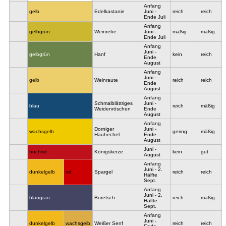
Anfang
gelb
Edelkastanie
Juni -
reich
reich
Ende Juli
Anfang
gelbgrün
Weinrebe
Juni -
mäßig
mäßig
Ende Juli
Anfang
Juni -
gelbgrün
Hanf
kein
reich
Ende
August
Anfang
Juni -
gelb
Weinraute
reich
reich
Ende
August
Anfang
Schmalblättriges
Juni -
blau
reich
mäßig
Weidenröschen
Ende
August
Anfang
Dorniger
Juni -
wachsgelb
gering
mäßig
Hauhechel
Ende
August
Juni -
hochrot
Königskerze
kein
gut
August
Anfang
Juni - 2.
dunkelgelb
rot
Spargel
reich
reich
Hälfte
Sept.
Anfang
Juni - 2.
blaugrau
Boretsch
reich
mäßig
Hälfte
Sept.
Anfang
Juni -
dunkelgelb
wachsgelb
Weißer Senf
reich
reich