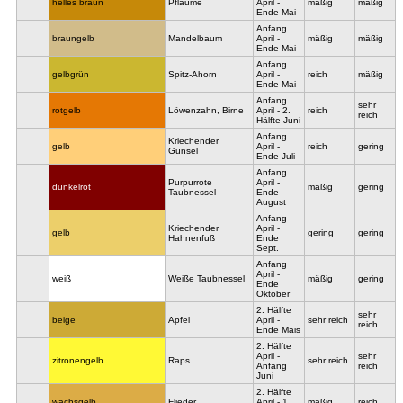
helles braun
Pflaume
April -
mäßig
mäßig
Ende Mai
Anfang
braungelb
Mandelbaum
April -
mäßig
mäßig
Ende Mai
Anfang
gelbgrün
Spitz-Ahorn
April -
reich
mäßig
Ende Mai
Anfang
sehr
rotgelb
Löwenzahn, Birne
April - 2.
reich
reich
Hälfte Juni
Anfang
Kriechender
gelb
April -
reich
gering
Günsel
Ende Juli
Anfang
Purpurrote
April -
dunkelrot
mäßig
gering
Taubnessel
Ende
August
Anfang
Kriechender
April -
gelb
gering
gering
Hahnenfuß
Ende
Sept.
Anfang
April -
weiß
Weiße Taubnessel
mäßig
gering
Ende
Oktober
2. Hälfte
sehr
beige
Apfel
April -
sehr reich
reich
Ende Mais
2. Hälfte
April -
sehr
zitronengelb
Raps
sehr reich
Anfang
reich
Juni
2. Hälfte
wachsgelb
Flieder
April - 1.
mäßig
reich