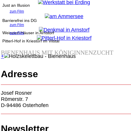
Just an Illusion
zum Film
Barrierefrei ins DG
zum Film
Weinzierl-Häuser in Arnstorf
zum Film
Pitterl-Hof in Kriestorf im Vilstal
BIENENHAUS MIT KÖNIGINNENZUCHT
+
Adresse
Josef Rosner
Römerstr. 7
D-94486 Osterhofen
Newsletter