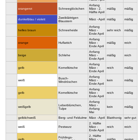
Anfang
orangerot
Schneeglöckchen
März - 2.
mäßig
mäßig
Hälfte April
Zweiblättrigen
dunkelblau / violett
März - April
mäßig
mäßig
Blaustern
Anfang
helles braun
Schneeheide
März -
sehr reich
mäßig
Ende April
Anfang
orange
Huflattich
März -
mäßig
reich
Ende April
Anfang
beige
Schlehe
März -
mäßig
reich
Ende April
Anfang
gelb
Kornelkirsche
März -
reich
mäßig
Ende April
Anfang
Busch-
weiß
März -
kein
mäßig
Windröschen
Ende April
Anfang
gelb
Kornelkirsche
März -
reich
mäßig
Ende April
Anfang
Leberblümchen,
März -
weißgelb
kein
mäßig
Tulpe
Anfang
Mai
gelblichweiß
Berg- und Feldulme
März - April
Blatthonig
sehr gut
2. Hälfte
weiß
Pestwurz
März -
reich
reich
Ende April
2. Hälfte
Frühlings-
gelb
März -
mäßig
gering