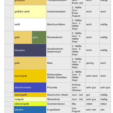
graugelb
Trompetenbaum
Juni -
reich
mäßig
Ende Juli
2. Hälfte
Juni -
gelblich weiß
Ackerkratzdistel
reich
reich
Ende
August
2. Hälfte
Juni - 1.
weiß
Moschus-Malve
reich
mäßig
Hälfte
Sept.
2. Hälfte
Juni - 1.
gelb
grün
Blutweiderich
reich
mäßig
Hälfte
Sept.
2. Hälfte
Gewöhnlicher
Juni - 2.
blaugrau
reich
mäßig
Natternkopf
Hälfte
Sept.
2. Hälfte
Juni - 2.
gelb
Mais
gering
reich
Hälfte
Sept.
2. Hälfte
Bokharaklee,
Juni - 2.
wachsgelb
sehr reich
reich
Weißer Steinklee
Hälfte
Sept.
Anfang
bläulich/violett
Phazelia
Juni -
sehr gut
sehr gut
Oktober
wachsgelb
Hauhechel, Akelei
Juni - Juli
gut
mäßig
hellgelb
Winterlinde
Juni - Juli
sehr gut
mäßig
zitronengelb
Sommerrübsen
Mai
mittel
mittel
Juli -
bläulich
Kugeldistel
sehr viel
viel
August