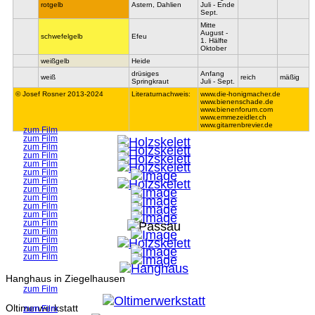
rotgelb
Astern, Dahlien
Juli - Ende
Sept.
Mitte
August -
schwefelgelb
Efeu
1. Hälfte
Oktober
weißgelb
Heide
drüsiges
Anfang
weiß
reich
mäßig
Springkraut
Juli - Sept.
© Josef Rosner 2013-2024
Literaturnachweis:
www.die-honigmacher.de
www.bienenschade.de
www.bienenforum.com
www.emmezeidler.ch
www.gitarrenbrevier.de
zum Film
zum Film
zum Film
zum Film
zum Film
zum Film
zum Film
zum Film
zum Film
zum Film
zum Film
zum Film
zum Film
zum Film
zum Film
zum Film
Hanghaus in Ziegelhausen
zum Film
Oltimerwerkstatt
zum Film