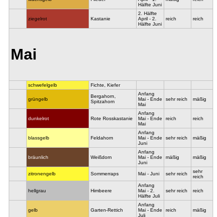
Hälfte Juni
2. Hälfte
ziegelrot
Kastanie
April - 2.
reich
reich
Hälfte Juni
Mai
schwefelgelb
Fichte, Kiefer
Anfang
Bergahorn,
grüngelb
Mai - Ende
sehr reich
mäßig
Spitzahorn
Mai
Anfang
dunkelrot
Rote Rosskastanie
Mai - Ende
reich
reich
Mai
Anfang
blassgelb
Feldahorn
Mai - Ende
sehr reich
mäßig
Juni
Anfang
bräunlich
Weißdorn
Mai - Ende
mäßig
mäßig
Juni
sehr
zitronengelb
Sommerraps
Mai - Juni
sehr reich
reich
Anfang
hellgrau
Himbeere
Mai - 2.
sehr reich
reich
Hälfte Juli
Anfang
gelb
Garten-Rettich
Mai - Ende
reich
mäßig
Juli