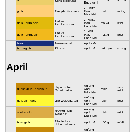
Schlüsselblume
Ende April
2. Hälfte
gelb
Sumpfdotterblume
März -
reich
mäßig
Mitte Mai
2. Hälfte
Hohler
gelb - grün-gelb
März -
mäßig
reich
Lerchensporn
Ende Mai
2. Hälfte
Hohler
gelb - grüngelb
März -
mäßig
reich
Lerchensporn
Ende Mai
blau
Meerzwiebel
April - Mai
braungelb
Kirsche
April - Mai
sehr gut
sehr gut
April
Anfang
Japanische
sehr
dunkelgelb - hellbraun
April -
reich
Scheinquitte
reich
Mitte Mai
Anfang
hellgelb - gelb
alle Weidenarten
April -
reich
reich
Ende Mai
Anfang
Gewöhnliche
wachsgelb
April -
reich
reich
Mahonie
Ende Mai
Stachelbeere,
blassgelb
April - Mai
mäßig
mäßig
Johannisbeere
Anfang