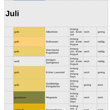
Juli
Anfang
gelb
Silberlinde
Juli - Ende
reich
gering
Juli
Anfang
gelb
Duftnessel
Juli - Ende
reich
mäßig
August
Anfang
Griechische
gelb
Juli - Ende
reich
mäßig
Kugeldistel
August
Anfang
drüsiges
weiß
Juli - Ende
reich
mäßig
Springkraut
August
Anfang
Juli -
gelb
Echter Lavendel
reich
gering
Anfang
Sept.
Anfang
Großblütige
Juli -
gelb
gering
reich
Königskerze
Anfang
Sept.
Anfang
Juli - 2.
graubraun
Wegwarte
reich
reich
Hälfte
Sept.
Anfang
Juli - 2.
goldgelb
Sonnenblume
reich
reich