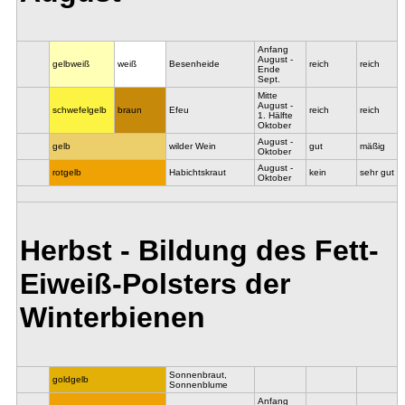
Anfang
August -
gelbweiß
weiß
Besenheide
reich
reich
Ende
Sept.
Mitte
August -
schwefelgelb
braun
Efeu
reich
reich
1. Hälfte
Oktober
August -
gelb
wilder Wein
gut
mäßig
Oktober
August -
rotgelb
Habichtskraut
kein
sehr gut
Oktober
Herbst - Bildung des Fett-
Eiweiß-Polsters der
Winterbienen
Sonnenbraut,
goldgelb
Sonnenblume
Anfang