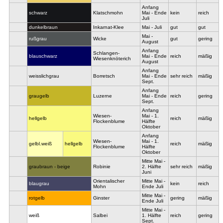
Anfang
schwarz
Klatschmohn
Mai - Ende
kein
reich
Juli
dunkelbraun
Inkarnat-Klee
Mai - Juli
gut
gut
Mai -
rußgrau
Wicke
gut
gering
August
Anfang
Schlangen-
blauschwarz
Mai - Ende
reich
mäßig
Wiesenknöterich
August
Anfang
weisslichgrau
Borretsch
Mai - Ende
sehr reich
mäßig
Sept.
Anfang
graugelb
Luzerne
Mai - Ende
reich
gering
Sept.
Anfang
Wiesen-
Mai - 1.
hellgelb
reich
mäßig
Flockenblume
Hälfte
Oktober
Anfang
Wiesen-
Mai - 1.
gelbl.weiß
hellgelb
reich
mäßig
Flockenblume
Hälfte
Oktober
Mitte Mai -
graubraun - beige
Robinie
2. Hälfte
sehr reich
mäßig
Juni
Orientalischer
Mitte Mai -
blaugrau
kein
reich
Mohn
Ende Juli
Mitte Mai -
rotgelb
Ginster
gering
mäßig
Ende Juli
Mitte Mai -
weiß
Salbei
1. Hälfte
reich
gering
Sept.