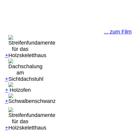
... zum Film
+
+
+
+
+