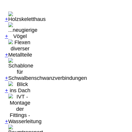
+
+
+
+
+
+