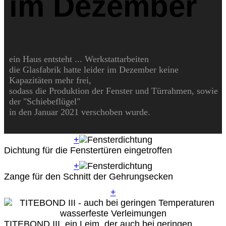
im Dezember
ein Haus entsteht ... Werkstattarbeiten
die Glasfabrik hatte leider im Dezember keine
Kapazitäten mehr frei,
sodass die Produktion der Fenster und Türrahmen, sowie
der "Schiebeflügel"
in den Januar 2021 verschoben wurde.
+
Dichtung für die Fenstertüren eingetroffen
+
Zange für den Schnitt der Gehrungsecken
+
TITEBOND III, ein Leim, der auch bei geringen