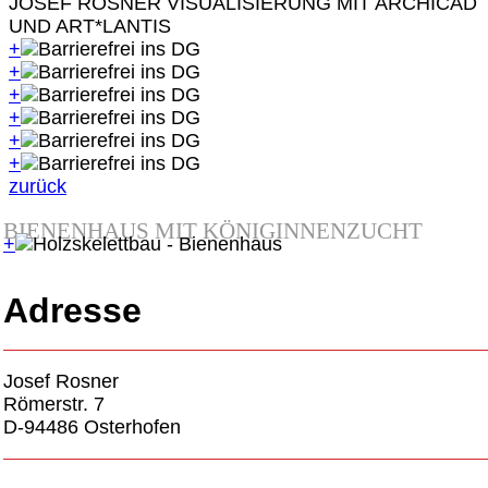
JOSEF ROSNER VISUALISIERUNG MIT ARCHICAD
UND ART*LANTIS
+
+
+
+
+
+
zurück
BIENENHAUS MIT KÖNIGINNENZUCHT
+
Adresse
Josef Rosner
Römerstr. 7
D-94486 Osterhofen