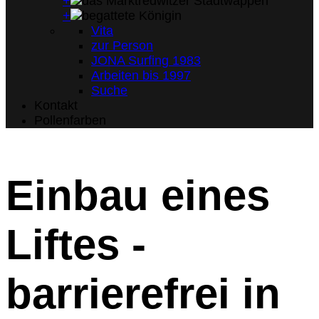
+
+
Vita
zur Person
JONA Surfing 1983
Arbeiten bis 1997
Suche
Kontakt
Pollenfarben
Einbau eines
Liftes -
barrierefrei in