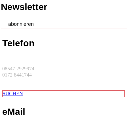
Newsletter
· abonnieren
Telefon
08547 2929974
0172 8441744
SUCHEN
eMail