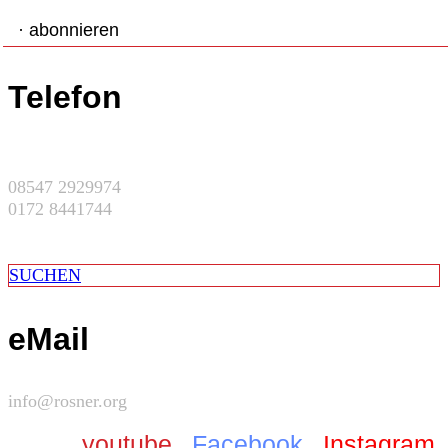
· abonnieren
Telefon
08547 2929974
0172 8441744
SUCHEN
eMail
info@rosner.org
youtube
Facebook
Instagram