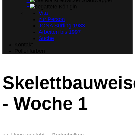
+
+
Vita
zur Person
JONA Surfing 1983
Arbeiten bis 1997
Suche
Kontakt
Pollenfarben
Skelettbauweis
- Woche 1