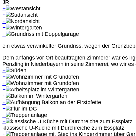
JR
+
+
+
+
+
ein etwas verwinkelter Grundriss, wegen der Grenzbe
Dem anfangs vor Ort beauftragten Zimmerer war es ir
Penzling in Niederbayern in seine Zimmerei, wo wir e
+
+
+
+
+
+
+
+
+
klassische U-Küche mit Durchreiche zum Essplatz
+