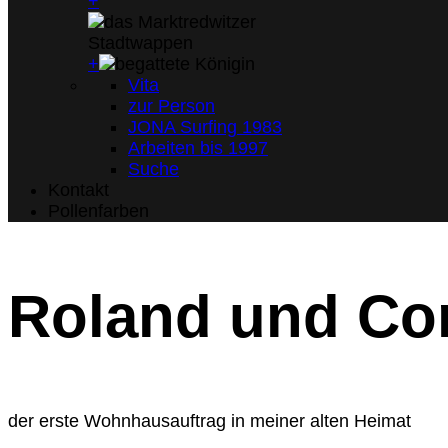
+
+
Vita
zur Person
JONA Surfing 1983
Arbeiten bis 1997
Suche
Kontakt
Pollenfarben
Roland und Co
der erste Wohnhausauftrag in meiner alten Heimat