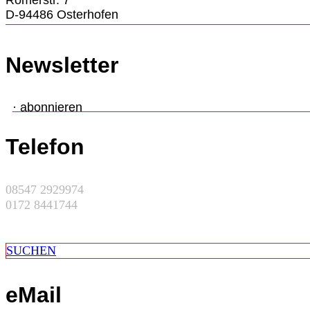
Römerstr. 7
D-94486 Osterhofen
Newsletter
· abonnieren
Telefon
08547 2929974
0172 8441744
SUCHEN
eMail