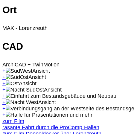
Ort
MAK - Lorenzreuth
CAD
ArchiCAD + TwinMotion
+
+
+
+
+
+
+
+
zum Film
rasante Fahrt durch die ProComp-Hallen
zum Film Doppeldecker über Lorenzreuth