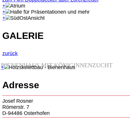
+
+
+
GALERIE
zurück
BIENENHAUS MIT KÖNIGINNENZUCHT
+
Adresse
Josef Rosner
Römerstr. 7
D-94486 Osterhofen