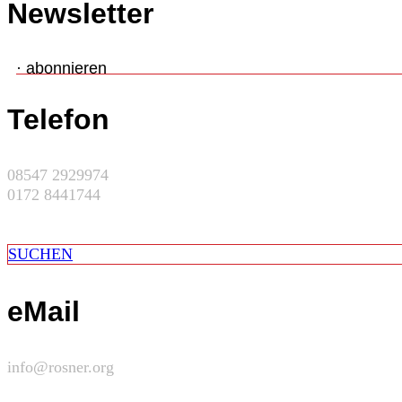
Newsletter
· abonnieren
Telefon
08547 2929974
0172 8441744
SUCHEN
eMail
info@rosner.org