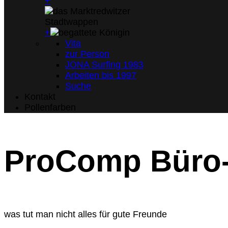
+
+
Vita
zur Person
JONA Surfing 1983
Arbeiten bis 1997
Suche
Kontakt
Pollenfarben
ProComp Büro
was tut man nicht alles für gute Freunde