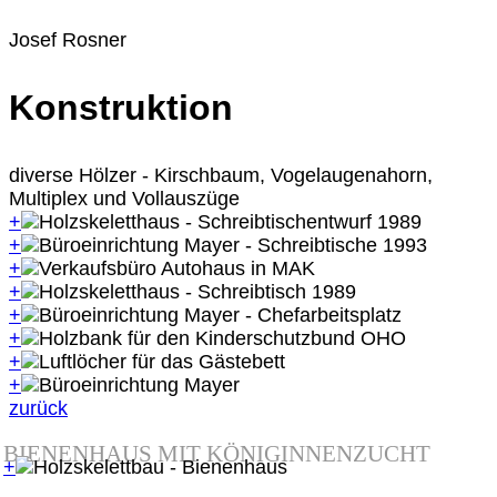
Josef Rosner
Konstruktion
diverse Hölzer - Kirschbaum, Vogelaugenahorn,
Multiplex und Vollauszüge
+
+
+
+
+
+
+
+
zurück
BIENENHAUS MIT KÖNIGINNENZUCHT
+