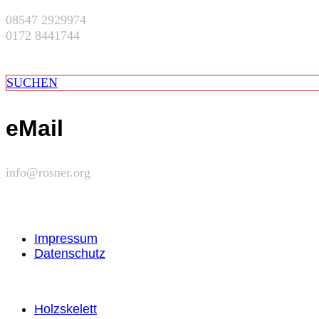
08547 2929974
0172 8441744
SUCHEN
eMail
info@rosner.org
Impressum
Datenschutz
Holzskelett