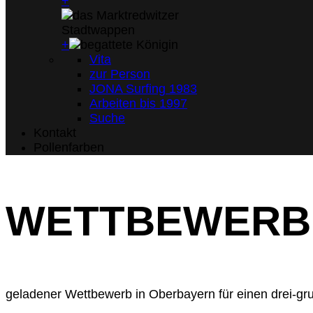
+
+
Vita
zur Person
JONA Surfing 1983
Arbeiten bis 1997
Suche
Kontakt
Pollenfarben
WETTBEWERB 
geladener Wettbewerb in Oberbayern für einen drei-gr